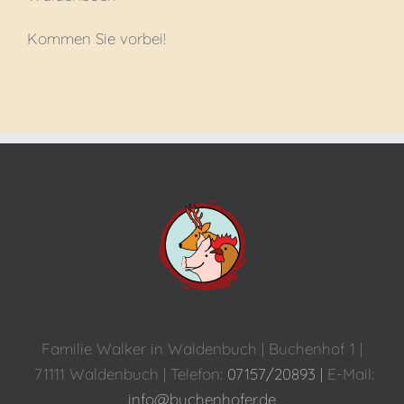
Kommen Sie vorbei!
Familie Walker in Waldenbuch | Buchenhof 1 |
71111 Waldenbuch | Telefon:
07157/20893 |
E-Mail:
info@buchenhofer.de