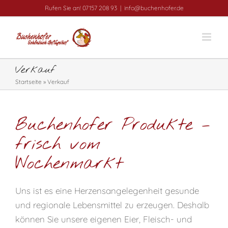
Zum
Rufen Sie an! 07157 208 93
|
info@buchenhofer.de
Inhalt
springen
Verkauf
Startseite
»
Verkauf
Buchenhofer Produkte –
frisch vom
Wochenmarkt
Uns ist es eine Herzensangelegenheit gesunde
und regionale Lebensmittel zu erzeugen. Deshalb
können Sie unsere eigenen Eier, Fleisch- und